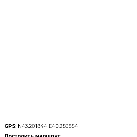
GPS
: N43.201844 E40.283854
Построить маршрут
: