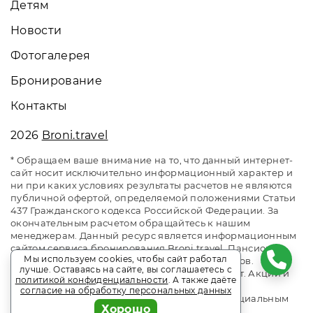
Детям
Новости
Фотогалерея
Бронирование
Контакты
2026
Broni.travel
* Обращаем ваше внимание на то, что данный интернет-
сайт носит исключительно информационный характер и
ни при каких условиях результаты расчетов не являются
публичной офертой, определяемой положениями Статьи
437 Гражданского кодекса Российской Федерации. За
окончательным расчетом обращайтесь к нашим
менеджерам. Данный ресурс является информационным
сайтом сервиса бронирования Broni.travel. Пансионат
Мы используем cookies, чтобы сайт работал
«Ривьера». Сайт онлайн бронирования номеров.
лучше. Оставаясь на сайте, вы соглашаетесь с
Актуальные цены, прайс-листы и наличие мест. Акции и
политикой конфиденциальности
. А также даёте
спецпредложения. Выгодное бронирование.
согласие на обработку персональных данных
Индивидуальный менеджер. Не является официальным
Хорошо
сайтом объекта размещения.